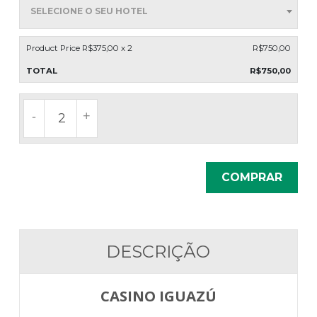
SELECIONE O SEU HOTEL
Product Price R$
375,00
x 2
R$
750,00
TOTAL
R$
750,00
CASINO IGUAZÚ QUANTIDADE
-
+
mínimo de duas pessoas
COMPRAR
DESCRIÇÃO
CASINO IGUAZÚ