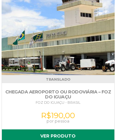
TRANSLADO
CHEGADA AEROPORTO OU RODOVIÁRIA – FOZ
DO IGUAÇU
FOZ DO IGUAÇU - BRASIL
R$
190,00
VER PRODUTO