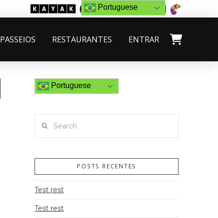
Portuguese
PASSEIOS
RESTAURANTES
ENTRAR
Portuguese
Search
POSTS RECENTES
Test rest
Test rest