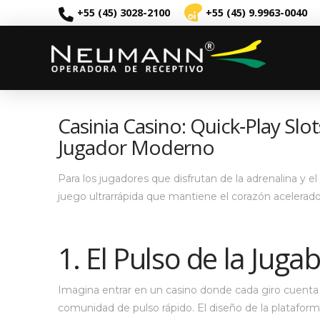
+55 (45) 3028-2100
+55 (45) 9.9963-0040
Casinia Casino: Quick‑Play Slot
Jugador Moderno
Para los jugadores que disfrutan de la adrenalina y e
juego ultrarrápida que mantiene el corazón acelerado 
1. El Pulso de la Juga
Imagina entrar en un casino donde cada giro cuenta y
comunidad de pulso rápido. El diseño de la platafor