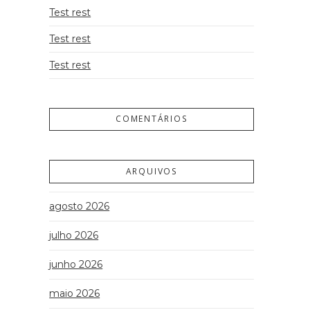
Test rest
Test rest
Test rest
COMENTÁRIOS
ARQUIVOS
agosto 2026
julho 2026
junho 2026
maio 2026