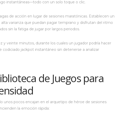
pago instantáneas—todo con un solo toque o clic.
áfagas de acción en lugar de sesiones maratónicas. Establecen un
e alta varianza que puedan pagar temprano y disfrutan del ritmo
s sin la fatiga de jugar por largos periodos.
iez y veinte minutos, durante los cuales un jugador podría hacer
se codiciado jackpot instantáneo sin detenerse a analizar
iblioteca de Juegos para
tensidad
olo unos pocos encajan en el arquetipo de héroe de sesiones
encienden la emoción rápida: