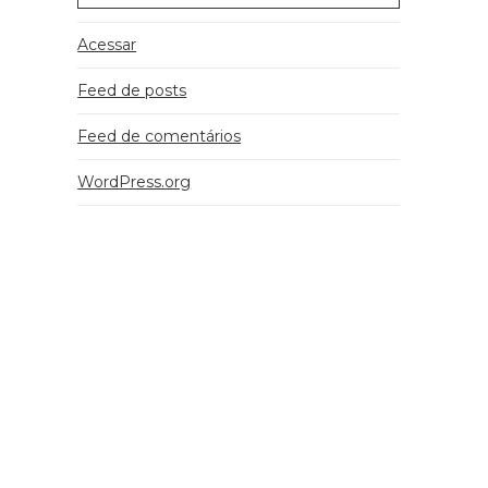
Acessar
Feed de posts
Feed de comentários
WordPress.org