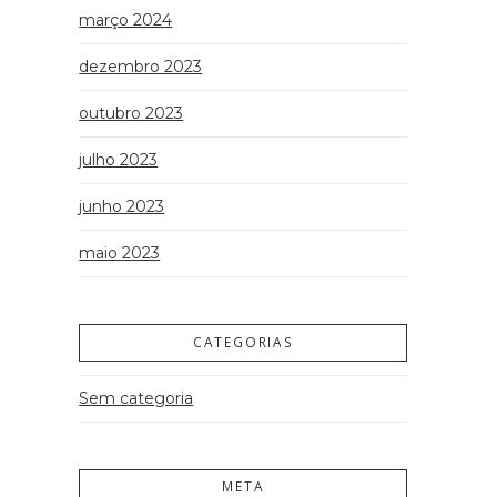
março 2024
dezembro 2023
outubro 2023
julho 2023
junho 2023
maio 2023
CATEGORIAS
Sem categoria
META