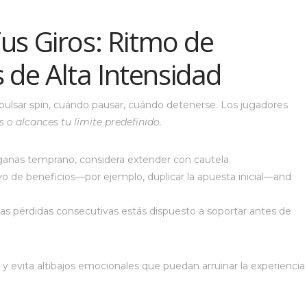
Tus Giros: Ritmo de
 de Alta Intensidad
pulsar spin, cuándo pausar, cuándo detenerse. Los jugadores
 o alcances tu límite predefinido.
ganas temprano, considera extender con cautela.
o de beneficios—por ejemplo, duplicar la apuesta inicial—and
 pérdidas consecutivas estás dispuesto a soportar antes de
 y evita altibajos emocionales que puedan arruinar la experiencia