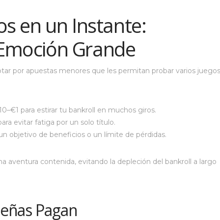
os en un Instante:
 Emoción Grande
ptar por apuestas menores que les permitan probar varios juego
0–€1 para estirar tu bankroll en muchos giros.
ara evitar fatiga por un solo título.
n objetivo de beneficios o un límite de pérdidas.
aventura contenida, evitando la depleción del bankroll a largo
ueñas Pagan