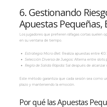
6. Gestionando Riesg
Apuestas Pequeñas,
Los jugadores que prefieren ráfagas cortas suelen o
en su ventana de tiempo.
Estrategia Micro‑Bet:
Realiza apuestas entre €0.1
Selección Diversa de Juegos:
Alterna entre slots p
Regla de Salida Rápida:
Sal después de alcanzar u
Este método garantiza que cada sesión sea como una 
plazo y manteniendo la emoción.
Por qué las Apuestas Peq