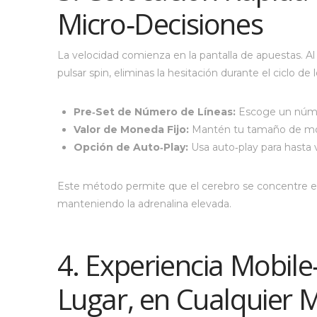
Micro‑Decisiones
La velocidad comienza en la pantalla de apuestas. Al
pulsar spin, eliminas la hesitación durante el ciclo de 
Pre‑Set de Número de Líneas:
Escoge un númer
Valor de Moneda Fijo:
Mantén tu tamaño de mone
Opción de Auto‑Play:
Usa auto‑play para hasta v
Este método permite que el cerebro se concentre en 
manteniendo la adrenalina elevada.
4. Experiencia Mobile‑
Lugar, en Cualquier